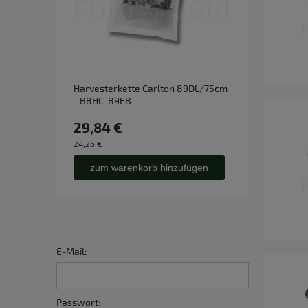
Harvesterkette Carlton 89DL/75cm
Führu
- B8HC-89EB
S.C. 
29,84 €
164,
24,26 €
133,78 
zum warenkorb hinzufügen
zu
E-Mail:
Passwort: