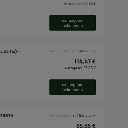
232,66 €
Nettopreis:
ein angebot
bekommen
 Stifts) -
Verfügbarkeit:
auf Bestellung
114,47 €
93,06 €
Nettopreis:
ein angebot
bekommen
036876
Verfügbarkeit:
auf Bestellung
85,85 €