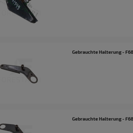
ngsschiene GB Titanium 75cm
- FFU2-25-80XV
Gebrauchte Halterung - F6
55 €
€
m warenkorb hinzufügen
Gebrauchte Halterung - F6