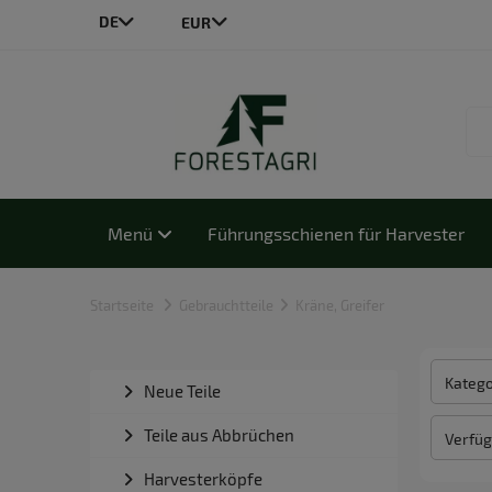
DE
LT
CS
EN
PL
Menü
Führungsschienen für Harvester
Startseite
Gebrauchtteile
Kräne, Greifer
Katego
Neue Teile
Teile aus Abbrüchen
Verfüg
Harvesterköpfe